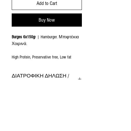
Add to Cart
Buy Now
Burges 6x150g
r | Hamburger. Μπιφτέκια
Χοιρινά.
High Protein, Preservative free, Low fat
ΔΙΑΤΡΟΦΙΚΗ ΔΗΛΩΣΗ /
NUTRITION DECLARATION
Ανά / Per 100gr:
Ενέργεια/Energy: 231Kcal
Λιπαρά/Fat: 16g
εκ των οποίων κορεσμένα/of which
saturated: 4.5g
Minimum order: Nicosia 20€, Larnaca 30€,
Υδατάνθρακες/Carbohydrate: 6.7g
Limassol 40€, Paphos & Paralimni 50€.