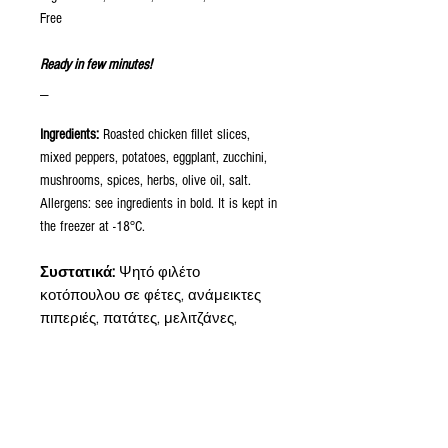
Free
Ready in few minutes!
_
Ingredients:
Roasted chicken fillet slices,
mixed peppers, potatoes, eggplant, zucchini,
mushrooms, spices, herbs, olive oil, salt.
Allergens: see ingredients in bold. It is kept in
the freezer at -18°C.
Συστατικά:
Ψητό φιλέτο
κοτόπουλου σε φέτες, ανάμεικτες
πιπεριές, πατάτες, μελιτζάνες,
κολοκυθάκια, μανιτάρια,
μπαχαρικά, μυρωδικά, ελαιόλαδο,
αλάτι.
Αλλεργιογόνα: δείτε τα συστατικά
με έντονη γραφή. Διατηρείται στην